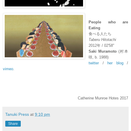
People who are
Eating
食べる人たち
Taberu Hitotachi
2012
年
/ 02'58"
Saki Muramoto
(
村本
咲
, b. 1988)
twitter
/
her blog
/
vimeo
.
Catherine Munroe Hotes 2017
Tanuki Press
at
9:10 pm
Share