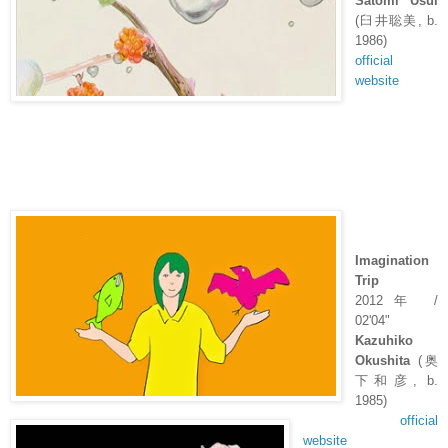
Satomi Usui
(
臼井聡美
, b.
1986)
official
website
Imagination
Trip
2012
年
/
02'04"
Kazuhiko
Okushita
(
奥
下和彦
, b.
1985)
official
website