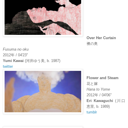
Over Her Curtain
襖の奥
Fusuma no oku
2012
年
/ 04'23"
Yumi Kawai
(
河井ゆう美
, b. 1987)
twitter
Flower and Steam
花と嫁
Hana to Yome
2012
年
/ 04'06"
Eri Kawaguchi
(
川口
恵里
, b. 1989)
tumblr