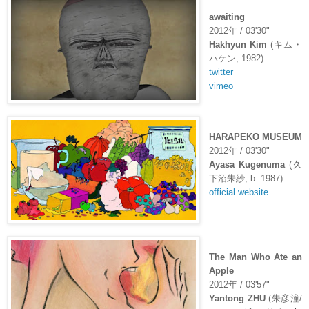
awaiting
2012
年
/ 03'30"
Hakhyun Kim
(
キム・
ハケン
, 1982)
twitter
vimeo
HARAPEKO MUSEUM
2012
年
/ 03'30"
Ayasa Kugenuma
(
久
下沼朱紗
, b. 1987)
official website
The Man Who Ate an
Apple
2012
年
/ 03'57"
Yantong ZHU
(
朱彦潼/