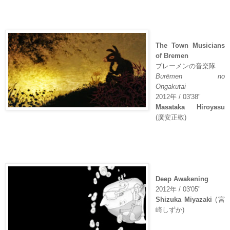
The Town Musicians
of Bremen
ブレーメンの音楽隊
Burēmen no
Ongakutai
2012
年
/ 03'38"
Masataka Hiroyasu
(
廣安正敬
)
Deep Awakening
2012
年
/ 03'05"
Shizuka Miyazaki
(
宮
崎しずか
)