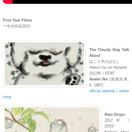
First Year Films
一年次作品
2012
The Cloudy Dog Talk
About
ほこり犬のはなし
Hakori Inu no Hanashi
2012
年
/ 03'30"
Asami Ike
(
池亜佐美
,
b. 1987)
official website
/
online
shop
Rain Drops
2012
年
/
03'03"