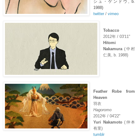
シュ・ゲンドウ
, b.
1988)
twitter
/
vimeo
Tobacco
2012
年
/ 03'11"
Hitomi
Nakamura
(
中村
仁美
, b. 1988)
Feather Robe from
Heaven
羽衣
Hagoromo
2012
年
/ 04'22"
Yuri Nakamoto
(
仲本
有里
)
tumblr